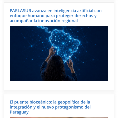
PARLASUR avanza en inteligencia artificial con
enfoque humano para proteger derechos y
acompañar la innovación regional
El puente bioceánico: la geopolítica de la
integración y el nuevo protagonismo del
Paraguay