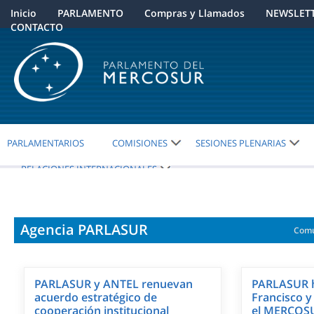
Inicio
PARLAMENTO
Compras y Llamados
NEWSLET
CONTACTO
PARLAMENTARIOS
COMISIONES
SESIONES PLENARIAS
RELACIONES INTERNACIONALES
Agencia PARLASUR
Comu
PARLASUR y ANTEL renuevan
PARLASUR h
acuerdo estratégico de
Francisco y
cooperación institucional
el MERCOS