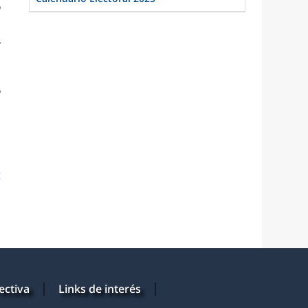
o
s
n
y
s
o
s
a
s
g
ectiva
Links de interés