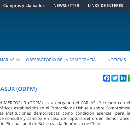
Compras y Llamados
NEWSLETTER
LINKS DE INTERÉS
ENARIAS
OBSERVATORIO DE LA DEMOCRACIA
NOTICIAS
Facebook
Twitt
L
RLASUR (ODPM)
 del MERCOSUR (ODPM) es un órgano del PARLASUR creado con e
cráticos establecidos en el Protocolo de Ushuaia sobre Compromis
as instituciones democráticas como condición esencial para l
de consulta y sanción en caso de ruptura del orden democrático
o Plurinacional de Bolivia y a la República de Chile.