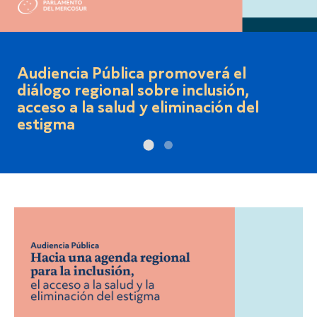
Ciclo de Seminarios sobre el Rol del
PARLASUR - 2° Seminario -"Hacia
2030: Elecciones Directas y calidad
democrática del PARLASUR".