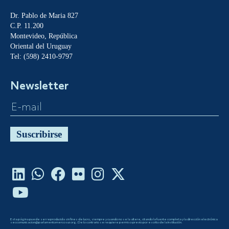
Dr. Pablo de Maria 827
C.P. 11.200
Montevideo, República
Oriental del Uruguay
Tel: (598) 2410-9797
Newsletter
Suscribirse
Esta página puede ser reproducida sin fines de lucro, siempre y cuando no se la altere, citando la fuente completa y la dirección electrónica
seccomunicacion@parlamentomercosur.org. De lo contrario se requiere permiso previo por escrito de la Institución.