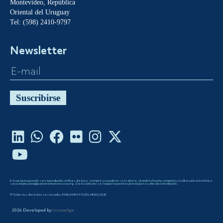
Montevideo, República
Oriental del Uruguay
Tel: (598) 2410-9797
Newsletter
Suscribirse
Esta página puede ser reproducida sin fines de lucro, siempre y cuando no se la altere, citando la fuente completa y la dirección electrónica
seccomunicacion@parlamentomercosur.org. De lo contrario se requiere permiso previo por escrito de la Institución.
©Todos los derechos reservados PARLAMENTO DEL MERCOSUR
2026
Developed by
InnovaAge