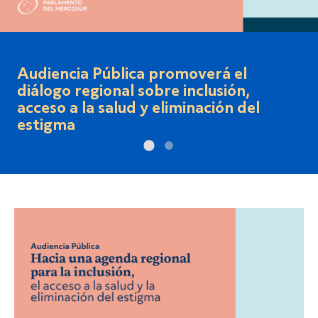
Ciclo de Seminarios sobre el Rol del
PARLASUR - 2° Seminario -"Hacia
2030: Elecciones Directas y calidad
democrática del PARLASUR".