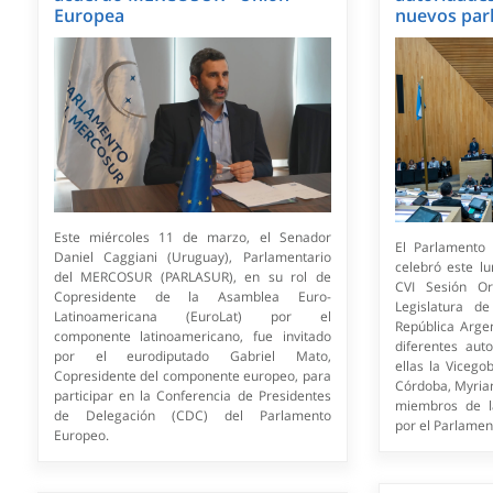
Europea
nuevos parl
Este miércoles 11 de marzo, el Senador
El Parlamento
Daniel Caggiani (Uruguay), Parlamentario
celebró este l
del MERCOSUR (PARLASUR), en su rol de
CVI Sesión Or
Copresidente de la Asamblea Euro-
Legislatura d
Latinoamericana (EuroLat) por el
República Argen
componente latinoamericano, fue invitado
diferentes aut
por el eurodiputado Gabriel Mato,
ellas la Vicego
Copresidente del componente europeo, para
Córdoba, Myrian
participar en la Conferencia de Presidentes
miembros de la
de Delegación (CDC) del Parlamento
por el Parlamen
Europeo.