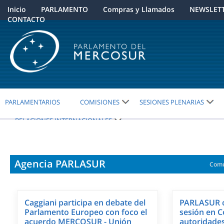
Inicio
PARLAMENTO
Compras y Llamados
NEWSLET
CONTACTO
PARLAMENTARIOS
COMISIONES
SESIONES PLENARIAS
RELACIONES INTERNACIONALES
Agencia PARLASUR
Comu
Caggiani participa en debate del
PARLASUR c
Parlamento Europeo con foco el
sesión en 
acuerdo MERCOSUR - Unión
autoridades