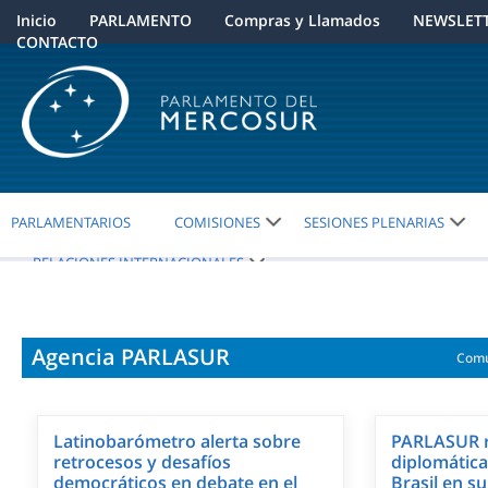
Inicio
PARLAMENTO
Compras y Llamados
NEWSLET
CONTACTO
PARLAMENTARIOS
COMISIONES
SESIONES PLENARIAS
RELACIONES INTERNACIONALES
Agencia PARLASUR
Comu
Latinobarómetro alerta sobre
PARLASUR r
retrocesos y desafíos
diplomática
democráticos en debate en el
Brasil en s