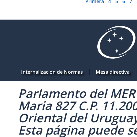
Primera
4
5
6
7
Internalización de Normas
Mesa directiva
Parlamento del MERC
Maria 827 C.P. 11.20
Oriental del Uruguay 
Esta página puede se