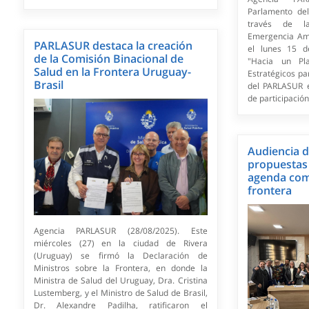
Parlamento de
través de l
Emergencia Ambi
PARLASUR destaca la creación
el lunes 15 d
de la Comisión Binacional de
"Hacia un Pl
Salud en la Frontera Uruguay-
Estratégicos p
Brasil
del PARLASUR 
de participación 
Audiencia 
propuestas 
agenda com
frontera
Agencia PARLASUR (28/08/2025). Este
miércoles (27) en la ciudad de Rivera
(Uruguay) se firmó la Declaración de
Ministros sobre la Frontera, en donde la
Ministra de Salud del Uruguay, Dra. Cristina
Lustemberg, y el Ministro de Salud de Brasil,
Dr. Alexandre Padilha, ratificaron el