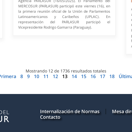
Agencia PARLASUR (16/05/2025). El Parlamento del
MERCOSUR (PARLASUR) participó este viernes (16), en
la primera reunión oficial de la Unión de Parlamentos
Latinoamericanos y Caribeños (UPLAC). En
representación del PARLASUR participó el
Vicepresidente Rodrigo Gamarra (Paraguay).
Mostrando
12
de
1736
resultados totales
Primera
8
9
10
11
12
13
14
15
16
17
18
Últim
Internalización de Normas
Mesa dir
Contacto