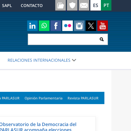
SAPL
CONTACTO
RELACIONES INTERNACIONALES
a PARLASUR
Opinión Parlamentaria
Revista PARLASUR
Observatorio de la Democracia del
PARLASUR acompaña elecciones