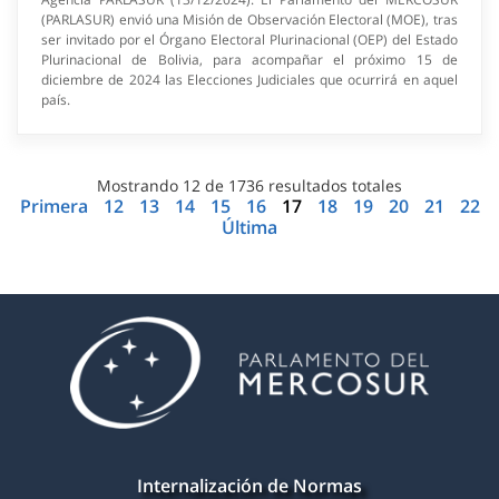
(PARLASUR) envió una Misión de Observación Electoral (MOE), tras
ser invitado por el Órgano Electoral Plurinacional (OEP) del Estado
Plurinacional de Bolivia, para acompañar el próximo 15 de
diciembre de 2024 las Elecciones Judiciales que ocurrirá en aquel
país.
Mostrando
12
de
1736
resultados totales
Primera
12
13
14
15
16
17
18
19
20
21
22
Última
Internalización de Normas