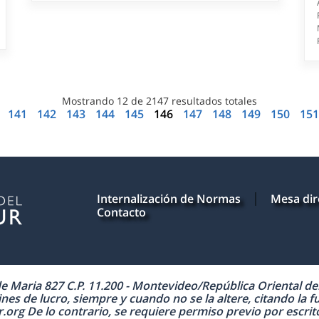
Mostrando
12
de
2147
resultados totales
a
141
142
143
144
145
146
147
148
149
150
15
Internalización de Normas
Mesa dir
Contacto
Maria 827 C.P. 11.200 - Montevideo/República Oriental del 
nes de lucro, siempre y cuando no se la altere, citando la f
 De lo contrario, se requiere permiso previo por escrito 