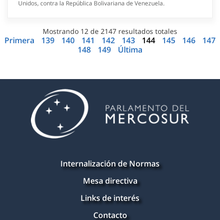
Unidos, contra la República Bolivariana de Venezuela.
Mostrando
12
de
2147
resultados totales
Primera
139
140
141
142
143
144
145
146
147
148
149
Última
Internalización de Normas
Mesa directiva
Links de interés
Contacto