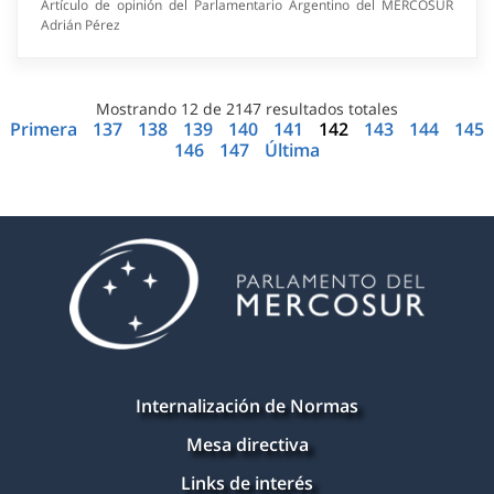
Artículo de opinión del Parlamentario Argentino del MERCOSUR
Adrián Pérez
Mostrando
12
de
2147
resultados totales
Primera
137
138
139
140
141
142
143
144
145
146
147
Última
Internalización de Normas
Mesa directiva
Links de interés