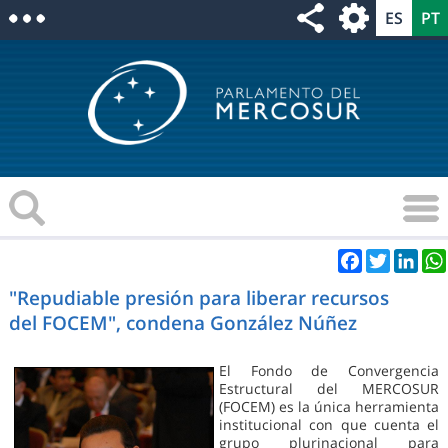
Facebook
Twitter
Link
"Repudiable presión para liberar recursos
del FOCEM", condena González Núñez
El Fondo de Convergencia
Estructural del MERCOSUR
(FOCEM) es la única herramienta
institucional con que cuenta el
grupo plurinacional para