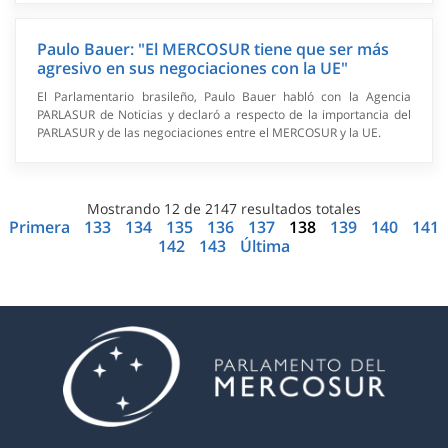
Paulo Bauer: "El MERCOSUR tiene que ser más
agresivo en sus negociaciones con la UE"
El Parlamentario brasileño, Paulo Bauer habló con la Agencia
PARLASUR de Noticias y declaró a respecto de la importancia del
PARLASUR y de las negociaciones entre el MERCOSUR y la UE.
Mostrando
12
de
2147
resultados totales
Primera
133
134
135
136
137
138
139
140
141
142
143
Última