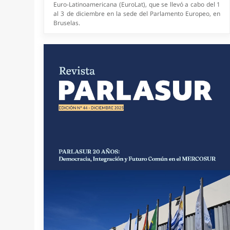
Expertos alertan en el PARLASUR sobre
explotación y desigualdades en sistemas
de IA
Agencia PARLASUR/Visitante Voluntario (19/11/2025). Este
lunes 17 de noviembre, tras la Sesión Ordinaria del
Parlamento del MERCOSUR (PARLASUR), se realizó el
Conversatorio "Inteligencia Artificial: Presente y Futuro
Regional-Integración Productiva y Soberanía Tecnológica".