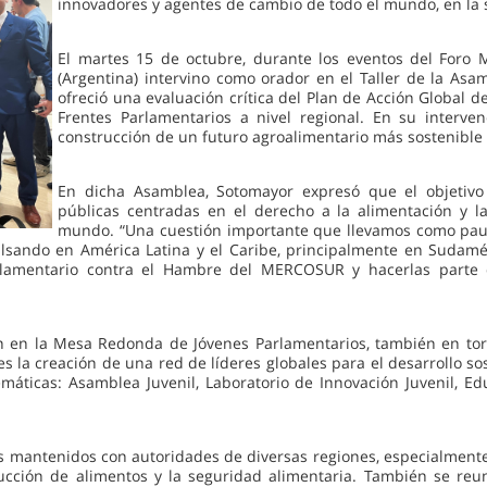
innovadores y agentes de cambio de todo el mundo, en la 
El martes 15 de octubre, durante los eventos del Foro 
(Argentina) intervino como orador en el Taller de la Asa
ofreció una evaluación crítica del Plan de Acción Global d
Frentes Parlamentarios a nivel regional. En su interve
construcción de un futuro agroalimentario más sostenible 
En dicha Asamblea, Sotomayor expresó que el objetivo p
públicas centradas en el derecho a la alimentación y la
mundo. “Una cuestión importante que llevamos como pau
ulsando en América Latina y el Caribe, principalmente en Sudam
rlamentario contra el Hambre del MERCOSUR y hacerlas parte d
ón en la Mesa Redonda de Jóvenes Parlamentarios, también en to
es la creación de una red de líderes globales para el desarrollo so
máticas: Asamblea Juvenil, Laboratorio de Innovación Juvenil, Edu
gos mantenidos con autoridades de diversas regiones, especialmente
ducción de alimentos y la seguridad alimentaria. También se reu