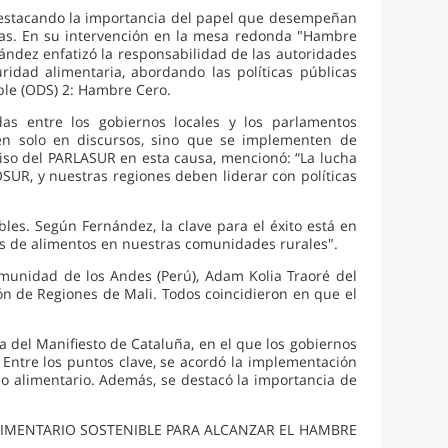
 destacando la importancia del papel que desempeñan
rias. En su intervención en la mesa redonda "Hambre
ández enfatizó la responsabilidad de las autoridades
ridad alimentaria, abordando las políticas públicas
ible (ODS) 2: Hambre Cero.
as entre los gobiernos locales y los parlamentos
den solo en discursos, sino que se implementen de
omiso del PARLASUR en esta causa, mencionó: “La lucha
SUR, y nuestras regiones deben liderar con políticas
les. Según Fernández, la clave para el éxito está en
ras de alimentos en nuestras comunidades rurales".
omunidad de los Andes (Perú), Adam Kolia Traoré del
ión de Regiones de Mali. Todos coincidieron en que el
 del Manifiesto de Cataluña, en el que los gobiernos
Entre los puntos clave, se acordó la implementación
io alimentario. Además, se destacó la importancia de
ALIMENTARIO SOSTENIBLE PARA ALCANZAR EL HAMBRE