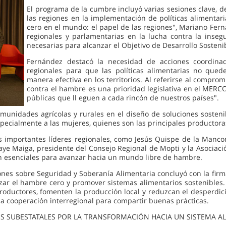
El programa de la cumbre incluyó varias sesiones clave,
las regiones en la implementación de políticas alimenta
cero en el mundo: el papel de las regiones", Mariano Fern
regionales y parlamentarias en la lucha contra la insegu
necesarias para alcanzar el Objetivo de Desarrollo Sosten
Fernández destacó la necesidad de acciones coordinad
regionales para que las políticas alimentarias no que
manera efectiva en los territorios. Al referirse al compr
contra el hambre es una prioridad legislativa en el MERCO
públicas que ll eguen a cada rincón de nuestros países".
omunidades agrícolas y rurales en el diseño de soluciones sostenib
 especialmente a las mujeres, quienes son las principales producto
os importantes líderes regionales, como Jesús Quispe de la Manc
laye Maiga, presidente del Consejo Regional de Mopti y la Asociac
on esenciales para avanzar hacia un mundo libre de hambre.
es sobre Seguridad y Soberanía Alimentaria concluyó con la firma
ar el hambre cero y promover sistemas alimentarios sostenibles. 
roductores, fomenten la producción local y reduzcan el desperdic
y la cooperación interregional para compartir buenas prácticas.
ERNOS SUBESTATALES POR LA TRANSFORMACIÓN HACIA UN SISTEMA 