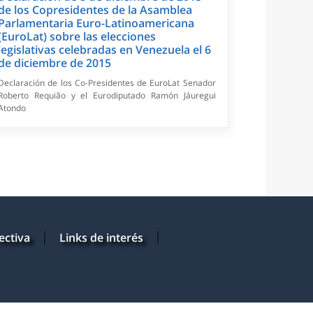
de los Copresidentes de la Asamblea
Parlamentaria Euro-Latinoamericana
(EuroLat) sobre las elecciones
legislativas celebradas en Venezuela el 6
de diciembre de 2015
Declaración de los Co-Presidentes de EuroLat Senador
Roberto Requião y el Eurodiputado Ramón Jáuregui
Atondo
ectiva
Links de interés