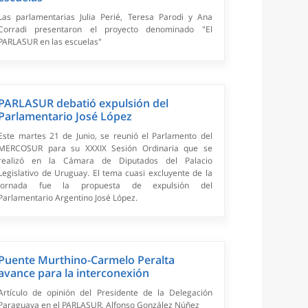
Las parlamentarias Julia Perié, Teresa Parodi y Ana
Corradi presentaron el proyecto denominado "El
PARLASUR en las escuelas"
PARLASUR debatió expulsión del
Parlamentario José López
Este martes 21 de Junio, se reunió el Parlamento del
MERCOSUR para su XXXIX Sesión Ordinaria que se
realizó en la Cámara de Diputados del Palacio
Legislativo de Uruguay. El tema cuasi excluyente de la
jornada fue la propuesta de expulsión del
Parlamentario Argentino José López.
Puente Murthino-Carmelo Peralta
avance para la interconexión
Artículo de opinión del Presidente de la Delegación
Paraguaya en el PARLASUR, Alfonso González Núñez