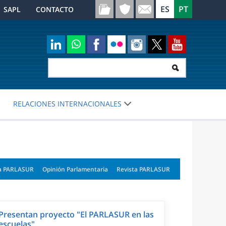
SAPL
CONTACTO
RELACIONES INTERNACIONALES
a PARLASUR
Opinión Parlamentaria
Revista PARLASUR
Presentan proyecto "El PARLASUR en las
escuelas"