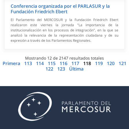
Conferencia organizada por el PARLASUR y la
Fundación Friedrich Ebert
El Parlamento del MERCOSUR y la Fundación Friedrich Ebert
realizaron este viernes la jornada "La importancia de la
institucionalización en los procesos de integración", en la que se
analizó la relevancia de la representación ciudadana y de su
expresión a través de los Parlamentos Regionales.
Mostrando
12
de
2147
resultados totales
Primera
113
114
115
116
117
118
119
120
121
122
123
Última