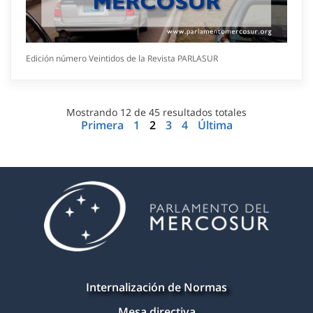
Edición número Veintidos de la Revista PARLASUR
Mostrando
12
de
45
resultados totales
Primera
1
2
3
4
Última
Internalización de Normas
Mesa directiva