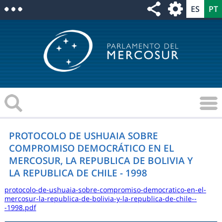
PROTOCOLO DE USHUAIA SOBRE
COMPROMISO DEMOCRÁTICO EN EL
MERCOSUR, LA REPUBLICA DE BOLIVIA Y
LA REPUBLICA DE CHILE - 1998
protocolo-de-ushuaia-sobre-compromiso-democratico-en-el-
mercosur-la-republica-de-bolivia-y-la-republica-de-chile--
-1998.pdf