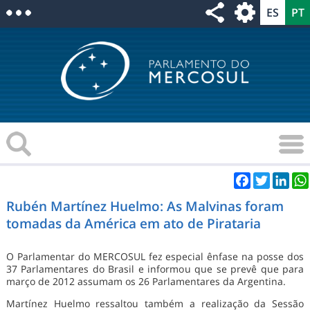
Facebook
Twitter
Link
Rubén Martínez Huelmo: As Malvinas foram
tomadas da América em ato de Pirataria
O Parlamentar do MERCOSUL fez especial ênfase na posse dos
37 Parlamentares do Brasil e informou que se prevê que para
março de 2012 assumam os 26 Parlamentares da Argentina.
Martínez Huelmo ressaltou também a realização da Sessão