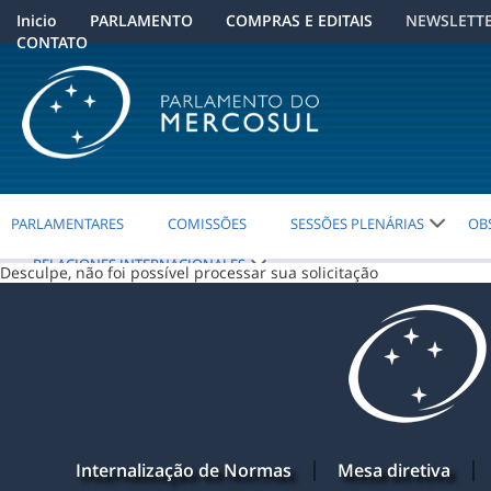
Inicio
Inicio
PARLAMENTO
PARLAMENTO
COMPRAS E EDITAIS
COMPRAS E EDITAIS
NEWSLETT
NEWSLETT
CONTATO
CONTATO
PARLAMENTARES
PARLAMENTARES
COMISSÕES
COMISSÕES
SESSÕES PLENÁRIAS
SESSÕES PLENÁRIAS
OB
OB
RELACIONES INTERNACIONALES
RELACIONES INTERNACIONALES
Desculpe, não foi possível processar sua solicitação
Internalização de Normas
Mesa diretiva