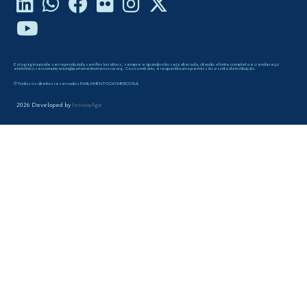
Esta página pode ser reproduzida sem fins lucrativos, sempre e quando não seja alterada, citando a fonte completa e o endereço
eletrônico seccomunicacion@parlamentomercosur.org. Caso contrário, é requerida uma permissão escrita da instituição.
©Todos os direitos reservados PARLAMENTO DO MERCOSUL
2026
Developed by
InnovaAge