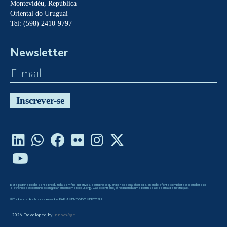
Montevidéu, República
Oriental do Uruguai
Tel: (598) 2410-9797
Newsletter
Inscrever-se
Esta página pode ser reproduzida sem fins lucrativos, sempre e quando não seja alterada, citando a fonte completa e o endereço
eletrônico seccomunicacion@parlamentomercosur.org. Caso contrário, é requerida uma permissão escrita da instituição.
©Todos os direitos reservados PARLAMENTO DO MERCOSUL
2026
Developed by
InnovaAge