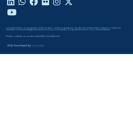
Esta página pode ser reproduzida sem fins lucrativos, sempre e quando não seja alterada, citando a fonte completa e o endereço
eletrônico seccomunicacion@parlamentomercosur.org. Caso contrário, é requerida uma permissão escrita da instituição.
©Todos os direitos reservados PARLAMENTO DO MERCOSUL
2026
Developed by
InnovaAge