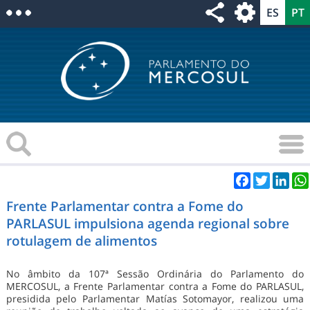
Facebook
Twitter
Link
Frente Parlamentar contra a Fome do
PARLASUL impulsiona agenda regional sobre
rotulagem de alimentos
No âmbito da 107ª Sessão Ordinária do Parlamento do
MERCOSUL, a Frente Parlamentar contra a Fome do PARLASUL,
presidida pelo Parlamentar Matías Sotomayor, realizou uma