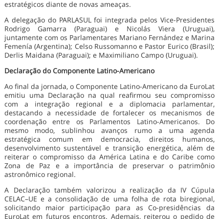
estratégicos diante de novas ameaças.
A delegação do PARLASUL foi integrada pelos Vice-Presidentes
Rodrigo Gamarra (Paraguai) e Nicolás Viera (Uruguai),
juntamente com os Parlamentares Mariano Fernández e Marina
Femenía (Argentina); Celso Russomanno e Pastor Eurico (Brasil);
Derlis Maidana (Paraguai); e Maximiliano Campo (Uruguai).
Declaração do Componente Latino-Americano
Ao final da jornada, o Componente Latino-Americano da EuroLat
emitiu uma Declaração na qual reafirmou seu compromisso
com a integração regional e a diplomacia parlamentar,
destacando a necessidade de fortalecer os mecanismos de
coordenação entre os Parlamentos Latino-Americanos. Do
mesmo modo, sublinhou avanços rumo a uma agenda
estratégica comum em democracia, direitos humanos,
desenvolvimento sustentável e transição energética, além de
reiterar o compromisso da América Latina e do Caribe como
Zona de Paz e a importância de preservar o patrimônio
astronômico regional.
A Declaração também valorizou a realização da IV Cúpula
CELAC–UE e a consolidação de uma folha de rota biregional,
solicitando maior participação para as Co-presidências da
EuroLat em futuros encontros. Ademais, reiterou o pedido de