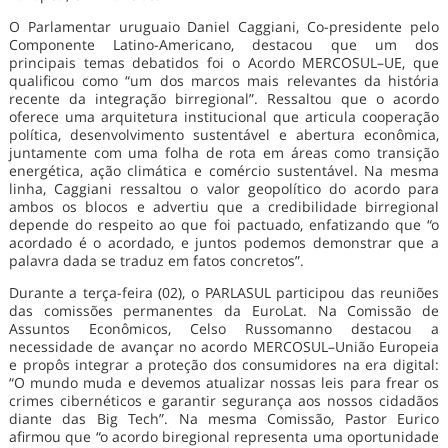
O Parlamentar uruguaio Daniel Caggiani, Co-presidente pelo
Componente Latino-Americano, destacou que um dos
principais temas debatidos foi o Acordo MERCOSUL–UE, que
qualificou como “um dos marcos mais relevantes da história
recente da integração birregional”. Ressaltou que o acordo
oferece uma arquitetura institucional que articula cooperação
política, desenvolvimento sustentável e abertura econômica,
juntamente com uma folha de rota em áreas como transição
energética, ação climática e comércio sustentável. Na mesma
linha, Caggiani ressaltou o valor geopolítico do acordo para
ambos os blocos e advertiu que a credibilidade birregional
depende do respeito ao que foi pactuado, enfatizando que “o
acordado é o acordado, e juntos podemos demonstrar que a
palavra dada se traduz em fatos concretos”.
Durante a terça-feira (02), o PARLASUL participou das reuniões
das comissões permanentes da EuroLat. Na Comissão de
Assuntos Econômicos, Celso Russomanno destacou a
necessidade de avançar no acordo MERCOSUL–União Europeia
e propôs integrar a proteção dos consumidores na era digital:
“O mundo muda e devemos atualizar nossas leis para frear os
crimes cibernéticos e garantir segurança aos nossos cidadãos
diante das Big Tech”. Na mesma Comissão, Pastor Eurico
afirmou que “o acordo biregional representa uma oportunidade