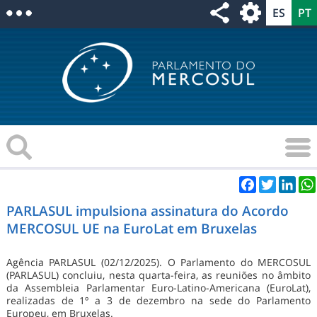
Facebook
Twitter
Link
PARLASUL impulsiona assinatura do Acordo
MERCOSUL UE na EuroLat em Bruxelas
Agência PARLASUL (02/12/2025). O Parlamento do MERCOSUL
(PARLASUL) concluiu, nesta quarta-feira, as reuniões no âmbito
da Assembleia Parlamentar Euro-Latino-Americana (EuroLat),
realizadas de 1º a 3 de dezembro na sede do Parlamento
Europeu, em Bruxelas.