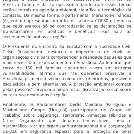
América Latina e da Europa, sublinhando que esses temas
serão centrais na agenda ambiental, científica e tecnológica da
comissão. Da mesma forma, o parlamentar Mariano Fernández
(Argentina) apresentou um informe sobre a COP30 e lembrou
que seus avanços só se concretizarão se as declarações se
transformarem em políticas e benefícios reais para as
sociedades de ambas as regiões.
O Presidente do Encontro da EuroLat com a Sociedade Civil,
Celso Russomanno, destacou a importância de ouvir as
organizações civis para compreender a realidade daqueles que
mais necessitam, especialmente na Amazônia. Ao lembrar que
cerca de 150 mil famílias ribeirinhas vivem em extrema
vulnerabilidade, afirmou que “se queremos preservar a
Amazônia, primeiro devemos cuidar dos ribeirinhos, que vivem
esquecidos e sem alternativas. A proteção ambiental começa
pelas pessoas”, propondo ainda maior fiscalização social sobre
os recursos destinados à região.
Finalmente, os Parlamentares Derlis Maidana (Paraguai) e
Maximiliano Campo (Uruguai) participaram do Grupo de
Trabalho sobre Segurança, Terrorismo, Ameaças Híbridas e
Crime Organizado, que debateu temas-chave como o
narcotráfico, o crime organizado transnacional e a cooperação
UE–ALC em segurança espacial para a proteção de bens