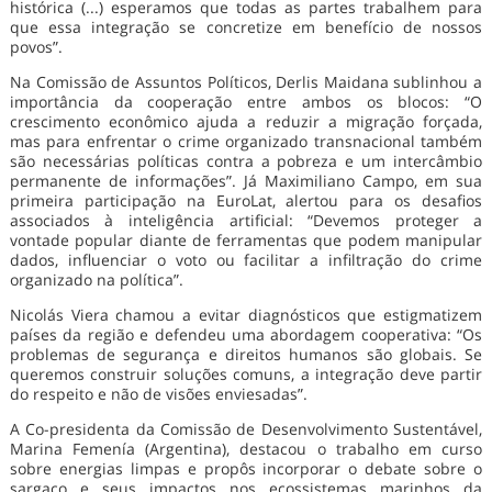
histórica (...) esperamos que todas as partes trabalhem para
que essa integração se concretize em benefício de nossos
povos”.
Na Comissão de Assuntos Políticos, Derlis Maidana sublinhou a
importância da cooperação entre ambos os blocos: “O
crescimento econômico ajuda a reduzir a migração forçada,
mas para enfrentar o crime organizado transnacional também
são necessárias políticas contra a pobreza e um intercâmbio
permanente de informações”. Já Maximiliano Campo, em sua
primeira participação na EuroLat, alertou para os desafios
associados à inteligência artificial: “Devemos proteger a
vontade popular diante de ferramentas que podem manipular
dados, influenciar o voto ou facilitar a infiltração do crime
organizado na política”.
Nicolás Viera chamou a evitar diagnósticos que estigmatizem
países da região e defendeu uma abordagem cooperativa: “Os
problemas de segurança e direitos humanos são globais. Se
queremos construir soluções comuns, a integração deve partir
do respeito e não de visões enviesadas”.
A Co-presidenta da Comissão de Desenvolvimento Sustentável,
Marina Femenía (Argentina), destacou o trabalho em curso
sobre energias limpas e propôs incorporar o debate sobre o
sargaço e seus impactos nos ecossistemas marinhos da