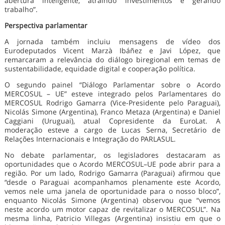
abertura inteligente, atraindo investimentos e gerando
trabalho”.
Perspectiva parlamentar
A jornada também incluiu mensagens de vídeo dos
Eurodeputados Vicent Marzà Ibáñez e Javi López, que
remarcaram a relevância do diálogo biregional em temas de
sustentabilidade, equidade digital e cooperação política.
O segundo painel “Diálogo Parlamentar sobre o Acordo
MERCOSUL – UE” esteve integrado pelos Parlamentares do
MERCOSUL Rodrigo Gamarra (Vice-Presidente pelo Paraguai),
Nicolás Simone (Argentina), Franco Metaza (Argentina) e Daniel
Caggiani (Uruguai), atual Copresidente da EuroLat. A
moderação esteve a cargo de Lucas Serna, Secretário de
Relações Internacionais e Integração do PARLASUL.
No debate parlamentar, os legisladores destacaram as
oportunidades que o Acordo MERCOSUL–UE pode abrir para a
região. Por um lado, Rodrigo Gamarra (Paraguai) afirmou que
“desde o Paraguai acompanhamos plenamente este Acordo,
vemos nele uma janela de oportunidade para o nosso bloco”,
enquanto Nicolás Simone (Argentina) observou que “vemos
neste acordo um motor capaz de revitalizar o MERCOSUL”. Na
mesma linha, Patricio Villegas (Argentina) insistiu em que o