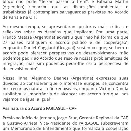
bloco não pode “deixar passar o trem”, e Fabiana Martin
(Argentina) remarcou que as disposições ambientais e
trabalhistas já contemplam salvaguardas previstas no Acordo
de Paris e na OIT.
Ao mesmo tempo, se apresentaram posturas mais críticas e
reflexivas sobre os desafios que implicam. Por uma parte,
Franco Metaza (Argentina) advertiu que “não há forma de que
27 países ratifiquem o acordo político e de cooperação”,
enquanto Daniel Caggiani (Uruguai) sustentou que, se bem o
acordo pode oferecer perspectivas de desenvolvimento, “não
podemos pedir ao Acordo que resolva nossas problemáticas de
integração, mas sim podemos pedir-lhe certa perspectiva de
desenvolvimento”.
Nessa linha, Alejandro Deanes (Argentina) expressou suas
dúvidas ao considerar que o interesse europeu se concentra
nos recursos naturais não renováveis, enquanto Victoria Donda
sublinhou a importância de alcançar um acordo “no qual nos
vejamos de igual a igual”.
Assinatura do Acordo PARLASUL - CAF
Prévio ao início da jornada, Jorge Srur, Gerente Regional da CAF,
e Gustavo Arrieta, Vice-Presidente do PARLASUL, subscreveram
um Memorando de Entendimento que formaliza a cooperação