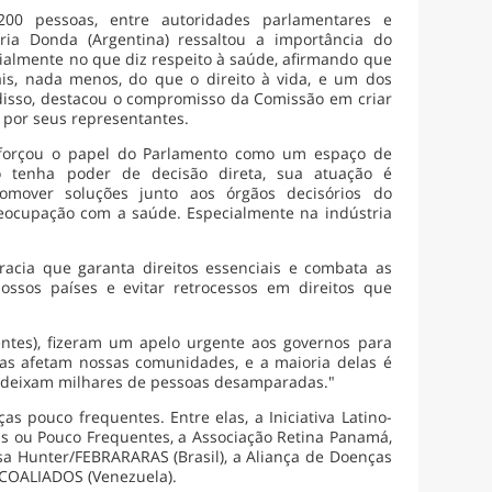
200 pessoas, entre autoridades parlamentares e
oria Donda (Argentina) ressaltou a importância do
ialmente no que diz respeito à saúde, afirmando que
s, nada menos, do que o direito à vida, e um dos
 disso, destacou o compromisso da Comissão em criar
 por seus representantes.
 reforçou o papel do Parlamento como um espaço de
o tenha poder de decisão direta, sua atuação é
omover soluções junto aos órgãos decisórios do
ocupação com a saúde. Especialmente na indústria
racia que garanta direitos essenciais e combata as
ssos países e evitar retrocessos em direitos que
ntes), fizeram um apelo urgente aos governos para
ras afetam nossas comunidades, e a maioria delas é
a deixam milhares de pessoas desamparadas."
 pouco frequentes. Entre elas, a Iniciativa Latino-
as ou Pouco Frequentes, a Associação Retina Panamá,
a Hunter/FEBRARARAS (Brasil), a Aliança de Doenças
NCOALIADOS (Venezuela).