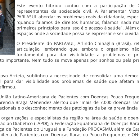
Este evento híbrido contou com a participação de 
representantes da sociedade civil. A Parlamentar Vict
PARLASUL abordar os problemas reais da cidadania, espec
"quando falamos de direitos humanos, falamos nada mai
primeiros princípios para isso é o acesso à saúde". Além
espaços onde a sociedade possa se expressar e ser ouvida
O Presidente do PARLASUL, Arlindo Chinaglia (Brasil),
articulação, lembrando que, embora o organismo nã
fundamental para dar visibilidade a problemas e pr
o importante. Nem tudo se move apenas por sonhos ou pela pre
stavo Arrieta, sublinhou a necessidade de consolidar uma democ
l para dar visibilidade aos problemas de saúde que afetam no
afirmou.
(União Latino-Americana de Pacientes com Doenças Pouco Freque
lorencia Braga Menendez alertou que "mais de 7.000 doenças ra
acionais e o desconhecimento das patologias de baixa prevalênci
rganizações e especialistas da região na área da saúde e doenças
ção ao Diabético (LAPDI), a Federação Equatoriana de Doenças Rar
ça de Pacientes do Uruguai e a Fundação PROCASMU, além da Cas
 Chilena de Pacientes com Doenças Raras ou Pouco Frequentes e O