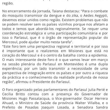
região.
No encerramento da jornada, Taiana destacou: "Para o combate
do mosquito transmisor da dengue e do zika, o Aedes Aegypti,
devemos estar unidos como região. Existem problemas que não
se podem resolver sem os países vizinhos porque nos afetam a
todos e temos que abordá-los regionalmente. Se requer uma
coordenação estratégica e uma participação comunitária e por
isso o Parlasul, que é o órgão de representação popular do
Mercosul, pode ajudar muito nesta tarefa".
"Este foro tem uma perspectiva regional e territorial e por isso
é importante que o realizemos em Misiones que está no
coração do Mercosul e é o centro da batalha contra a epidemia.
O mais interessante deste foro é o que vamos levar em março
na sessão plenária do Parlasul en Montevideo é uma dupla
experiência; por um lado transmitir a necessidade de uma
perspectiva de integração entre os países e por outro a riqueza
da práctica e o conhecimento da realidade profunda de nossa
região", afirmou o Presidente do Parlasul.
O Foro organizado pelas parlamentares do Parlasul Julia Perié e
Cecilia Britto contou com a presença do Governador de
Misiones Hugo Passalacqua, o Vice-governador Oscar Herrera
Ahuad, o Ministro de Saúde da província Walter Villalba, e o
Prefeito de Posadas Joaquin Losada, a Senadora Sandra