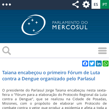
Facebook
Twitter
Link
Taiana encabeçou o primeiro Fórum de Luta
contra a Dengue organizado pelo Parlasul
O presidente do Parlasul Jorge Taiana encabeçou nesta sexta-
feira o "Fórum para a elaboração do Protocolo Regional da Luta
contra a Dengue", que se realizou na Cidade de Posadas,
Misiones, com o propósito de elaborar um Protocolo de
combate contra o vetor que produz a epidemia e afeta a toda a