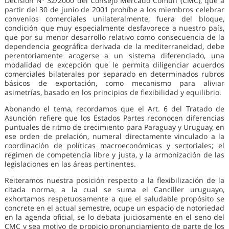
Decisión Nº 32/2000 del Consejo Mercado Común (CMC), que a
partir del 30 de junio de 2001 prohíbe a los miembros celebrar
convenios comerciales unilateralmente, fuera del bloque,
condición que muy especialmente desfavorece a nuestro país,
que por su menor desarrollo relativo como consecuencia de la
dependencia geográfica derivada de la mediterraneidad, debe
perentoriamente acogerse a un sistema diferenciado, una
modalidad de excepción que le permita diligenciar acuerdos
comerciales bilaterales por separado en determinados rubros
básicos de exportación, como mecanismo para aliviar
asimetrías, basado en los principios de flexibilidad y equilibrio.
Abonando el tema, recordamos que el Art. 6 del Tratado de
Asunción refiere que los Estados Partes reconocen diferencias
puntuales de ritmo de crecimiento para Paraguay y Uruguay, en
ese orden de prelación, numeral directamente vinculado a la
coordinación de políticas macroeconómicas y sectoriales; el
régimen de competencia libre y justa, y la armonización de las
legislaciones en las áreas pertinentes.
Reiteramos nuestra posición respecto a la flexibilización de la
citada norma, a la cual se suma el Canciller uruguayo,
exhortamos respetuosamente a que el saludable propósito se
concrete en el actual semestre, ocupe un espacio de notoriedad
en la agenda oficial, se lo debata juiciosamente en el seno del
CMC y sea motivo de propicio pronunciamiento de parte de los