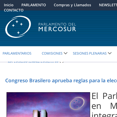
Inicio
PARLAMENTO
Compras y Llamados
NEWSLET
CONTACTO
PARLAMENTARIOS
COMISIONES
SESIONES PLENARIAS
RELACIONES INTERNACIONALES
Congreso Brasilero aprueba reglas para la elec
El Pa
en M
integ