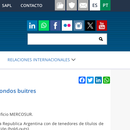
SAPL
CONTACTO
RELACIONES INTERNACIONALES
Facebook
Twitter
LinkedIn
WhatsApp
fondos buitres
dificio MERCOSUR.
a Republica Argentina con de tenedores de títulos de
ón (hold-outs).