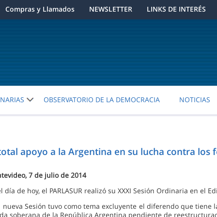
Compras y Llamados
NEWSLETTER
LINKS DE INTERÉS
ENARIAS
OBSERVATORIO DE LA DEMOCRACIA
NOTICIAS
al apoyo a la Argentina en su lucha contra los 
tevideo, 7 de julio de 2014
el día de hoy, el PARLASUR realizó su XXXI Sesión Ordinaria en el E
a nueva Sesión tuvo como tema excluyente el diferendo que tiene l
da soberana de la República Argentina pendiente de reestructuraci