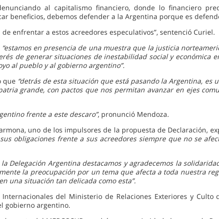
enunciando al capitalismo financiero, donde lo financiero pr
acar beneficios, debemos defender a la Argentina porque es defen
de enfrentar a estos acreedores especulativos”, sentenció Curiel.
e
“estamos en presencia de una muestra que la justicia norteameric
terés de generar situaciones de inestabilidad social y económica en
yo al pueblo y al gobierno argentino”.
só que
“detrás de esta situación que está pasando la Argentina, es un
patria grande, con pactos que nos permitan avanzar en ejes comu
gentino frente a este descaro”
, pronunció Mendoza.
Carmona, uno de los impulsores de la propuesta de Declaración, e
sus obligaciones frente a sus acreedores siempre que no se afecte
 la Delegación Argentina destacamos y agradecemos la solidarida
ente la preocupación por un tema que afecta a toda nuestra regi
n una situación tan delicada como esta”.
 Internacionales del Ministerio de Relaciones Exteriores y Culto 
l gobierno argentino.