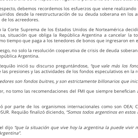
respecto, debemos recordemos los esfuerzos que viene realizando
uiridos desde la reestructuración de su deuda soberana en los 
 de los acreedores.
o la Corte Suprema de los Estados Unidos de Norteamérica decidió
esa, situación que obliga la República Argentina a cancelar la 
mo tiempo que paga a los tenedores de bonos que ingresaron en el
iesgo, no solo la resolución cooperativa de crisis de deuda sobera
República Argentina.
 Requião inició su discurso preguntándose,
“que vale más los fond
e las presiones y las actividades de los fondos especulativos en la 
edores son fondos buitres, y son estrictamente billonarios que inic
r, no tomo las recomendaciones del FMI que siempre benefician a 
ibió por parte de los organismos internacionales como son OE
. Requião finalizó diciendo,
“Somos todos argentinos en estos
el dijo
“que la situación que vive hoy la argentina la puede vivir
Argentina”.