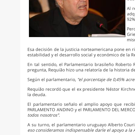
Al 
adq
92%
Per
Gri
mis
Esa decisión de la justicia norteamericana pone en r
estabilidad y el desarrollo social y económico de la 
En tal sentido, el Parlamentario brasileño Roberto
pregunta, Requião hizo una relatoría de la historia d
Según el parlamentario,
"el porcentaje de 0,45% acre
Requião recordó que el ex presidente Néstor Kirchne
la deuda.
El parlamentario señalo el amplio apoyo que rec
PARLAMENTO ANDINO y el PARLAMENTO DEL MERCOSUR
todos nosotros”.
A su turno, el parlamentario uruguayo Alberto Couri
eso consideramos indispensable darle el apoyo a la 