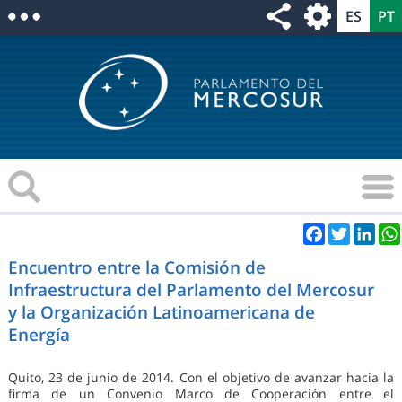
Facebook
Twitter
Link
Encuentro entre la Comisión de
Infraestructura del Parlamento del Mercosur
y la Organización Latinoamericana de
Energía
Quito, 23 de junio de 2014. Con el objetivo de avanzar hacia la
firma de un Convenio Marco de Cooperación entre el