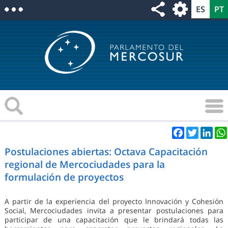
Facebook
Twitter
Link
Postulaciones abiertas: Octava Capacitación
regional de Mercociudades para la
formulación de proyectos
A partir de la experiencia del proyecto Innovación y Cohesión
Social, Mercociudades invita a presentar postulaciones para
participar de una capacitación que le brindará todas las