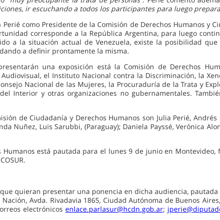
iciones, ir escuchando a todos los participantes para luego prepara
ia Perié como Presidente de la Comisión de Derechos Humanos y Ciu
rtunidad corresponde a la República Argentina, para luego contin
ido a la situación actual de Venezuela, existe la posibilidad qu
dando a definir prontamente la misma.
ue presentarán una exposición está la Comisión de Derechos Hu
udiovisual, el Instituto Nacional contra la Discriminación, la Xen
Consejo Nacional de las Mujeres, la Procuraduría de la Trata y Expl
del Interior y otras organizaciones no gubernamentales. Tambié
misión de Ciudadanía y Derechos Humanos son Julia Perié, Andrés L
nda Nuñez, Luis Sarubbi, (Paraguay); Daniela Payssé, Verónica Alon
 Humanos está pautada para el lunes 9 de junio en Montevideo, f
ERCOSUR.
 que quieran presentar una ponencia en dicha audiencia, pautada p
a Nación, Avda. Rivadavia 1865, Ciudad Autónoma de Buenos Aires
correos electrónicos
enlace.parlasur@hcdn.gob.ar
;
jperie@diputad