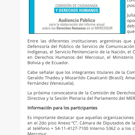
pos
Jul
opo
deb
que
Entre las diferentes instituciones argentinas q
Defensoría del Público de Servicio de Comunicación A
Indígenas, el Servicio Penitenciario de la Nación, el 
en Derechos Humanos del Mercosur, el Ministerio 
Bolivia y de Ecuador.
Cabe señalar que los integrantes titulares de la Co
Geraldo Thadeu y Mozarildo Cavalcanti (Brasil); Ama
Fernández (Venezuela).
La próxima convocatoria de la Comisión de Derechos
Directiva y la Sesión Plenaria del Parlamento del M
Información para los participantes
Es importante destacar que aquellas organizaciones
en el 2do piso Anexo “C”, Cámara de Diputados de l
al teléfono + 54-11-4127-7100 Interno 5362 o a los 
Mercosur.