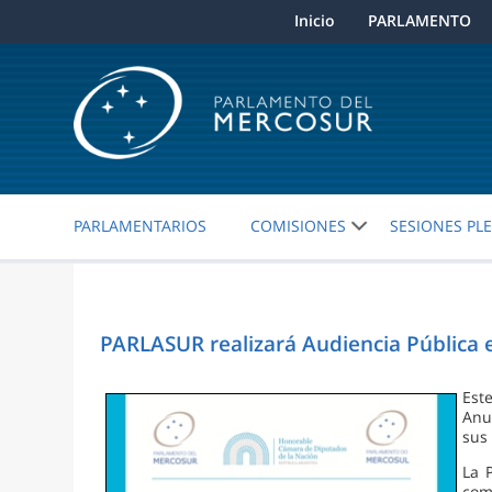
Inicio
PARLAMENTO
PARLAMENTARIOS
COMISIONES
SESIONES PL
PARLASUR realizará Audiencia Pública
Est
Anu
sus
La 
co