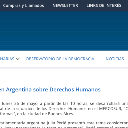
Compras y Llamados
NEWSLETTER
LINKS DE INTERÉS
ENARIAS
OBSERVATORIO DE LA DEMOCRACIA
NOTICIAS
 en Argentina sobre Derechos Humanos
e lunes 26 de mayo, a partir de las 10 horas, se desarrollará un
al de la situación de los Derechos Humanos en el MERCOSUR, "Con
 formas", en la ciudad de Buenos Aires.
Parlamentaria argentina Julia Perié presentó este tema considerand
mo
“muy preocupante la trata de personas”
. Perié comentó ademá