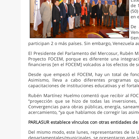
de 
(50)
en 
De 
Ven
tie
participan 2 o más países. Sin embargo, Venezuela a
El Presidente del Parlamento del Mercosur, Rubén M
Proyecto FOCEM, porque es diferente una integraci
financieros [en el FOCEM] volcados a los efectos de 
Desde que empezó el FOCEM, hay un total de fondos
Asimismo, lleva a cabo diferentes programas que 
capacitaciones de instituciones educativas y el fort
Rubén Martínez Huelmo comentó que recibir al FOCE
“proyección que se hizo de todas las inversiones
Convergencias para obras públicas, energía, saneam
acercamiento, “ya que hablamos de corregir las asime
PARLASUR establece vínculos con otras entidades de 
Del mismo modo, este lunes, representantes de la U
departamentales/municipales, se presentaron ante l