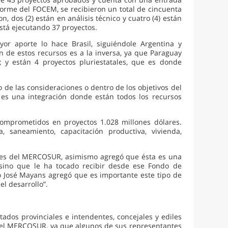
orme del FOCEM, se recibieron un total de cincuenta
ron, dos (2) están en análisis técnico y cuatro (4) están
stá ejecutando 37 proyectos.
or aporte lo hace Brasil, siguiéndole Argentina y
n de estos recursos es a la inversa, ya que Paraguay
; y están 4 proyectos pluriestatales, que es donde
e las consideraciones o dentro de los objetivos del
 es una integración donde están todos los recursos
comprometidos en proyectos 1.028 millones dólares.
, saneamiento, capacitación productiva, vivienda,
ones del MERCOSUR, asimismo agregó que ésta es una
 sino que le ha tocado recibir desde ese Fondo de
o José Mayans agregó que es importante este tipo de
l desarrollo”.
dos provinciales e intendentes, concejales y ediles
 del MERCOSUR, ya que algunos de sus representantes