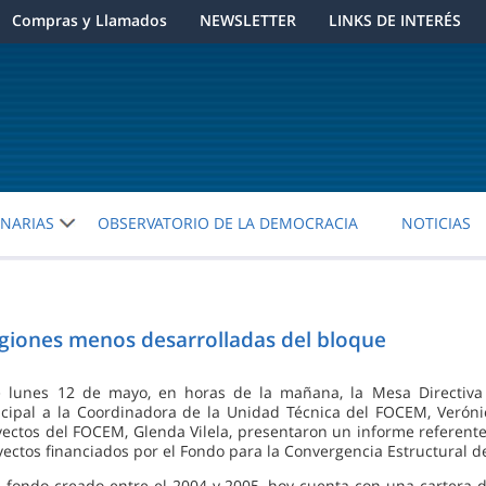
Compras y Llamados
NEWSLETTER
LINKS DE INTERÉS
ENARIAS
OBSERVATORIO DE LA DEMOCRACIA
NOTICIAS
giones menos desarrolladas del bloque
e lunes 12 de mayo, en horas de la mañana, la Mesa Directiv
ncipal a la Coordinadora de la Unidad Técnica del FOCEM, Veróni
yectos del FOCEM, Glenda Vilela, presentaron un informe referente 
yectos financiados por el Fondo para la Convergencia Estructural
e fondo creado entre el 2004 y 2005, hoy cuenta con una cartera