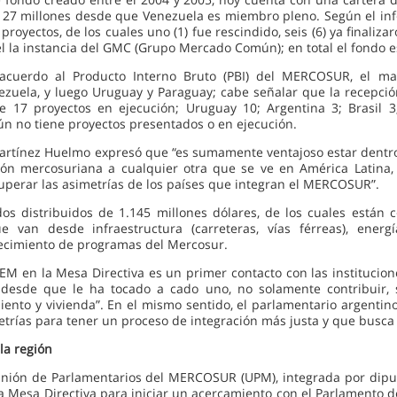
127 millones desde que Venezuela es miembro pleno. Según el inf
 proyectos, de los cuales uno (1) fue rescindido, seis (6) ya finaliza
el la instancia del GMC (Grupo Mercado Común); en total el fondo e
acuerdo al Producto Interno Bruto (PBI) del MERCOSUR, el may
ezuela, y luego Uruguay y Paraguay; cabe señalar que la recepció
ne 17 proyectos en ejecución; Uruguay 10; Argentina 3; Brasil 3
ún no tiene proyectos presentados o en ejecución.
artínez Huelmo expresó que “es sumamente ventajoso estar dentro d
ón mercosuriana a cualquier otra que se ve en América Latina,
superar las asimetrías de los países que integran el MERCOSUR”.
 distribuidos de 1.145 millones dólares, de los cuales están 
van desde infraestructura (carreteras, vías férreas), energía
alecimiento de programas del Mercosur.
M en la Mesa Directiva es un primer contacto con las instituci
, desde que le ha tocado a cado uno, no solamente contribuir,
iento y vivienda”. En el mismo sentido, el parlamentario argentin
trías para tener un proceso de integración más justa y que busca e
la región
nión de Parlamentarios del MERCOSUR (UPM), integrada por diputa
a Mesa Directiva para iniciar un acercamiento con el Parlamento