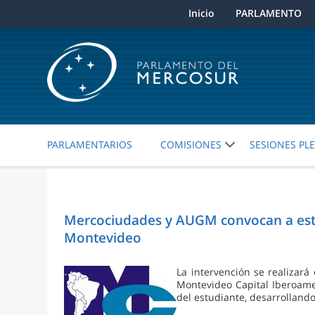
Inicio
PARLAMENTO
PARLAMENTARIOS
COMISIONES
SESIONES PL
Mercociudades y AUGM convocan a estudi
Montevideo
La intervención se realizar
Montevideo Capital Iberoameri
del estudiante, desarrollando