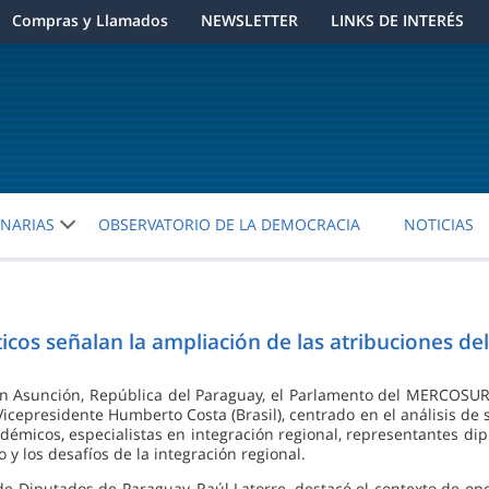
Compras y Llamados
NEWSLETTER
LINKS DE INTERÉS
ENARIAS
OBSERVATORIO DE LA DEMOCRACIA
NOTICIAS
icos señalan la ampliación de las atribuciones 
 en Asunción, República del Paraguay, el Parlamento del MERCOSUR 
Vicepresidente Humberto Costa (Brasil), centrado en el análisis de 
émicos, especialistas en integración regional, representantes dip
o y los desafíos de la integración regional.
 de Diputados de Paraguay, Raúl Latorre, destacó el contexto de o