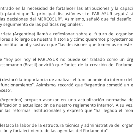
entrado en la necesidad de fortalecer las atribuciones y la capac
), planteó que “la principal discusión es si el PARLASUR seguirá
n las decisiones del MERCOSUR”. Asimismo, señaló que “el desafí
 seguimiento de las políticas regionales”.
Arrieta (Argentina) llamó a reflexionar sobre el futuro del orga
olores a lo largo de nuestra historia y cómo queremos proyectarnos
 institucional y sostuvo que “las decisiones que tomemos en este
 que “hoy por hoy el PARLASUR no puede ser tratado como un órg
somanno (Brasil) advirtió que “antes de la creación del Parlam
 destacó la importancia de analizar el funcionamiento interno del
uncionamiento”. Asimismo, recordó que “Argentina cometió un er
oceso”.
n (Argentina) propuso avanzar en una actualización normativa d
cación o actualización de nuestro reglamento interno”. A su vez,
izar las reformas institucionales y expresó que “ha llegado el
destacó la labor de la estructura técnica y administrativa del org
ción y fortalecimiento de las agendas del Parlamento”.