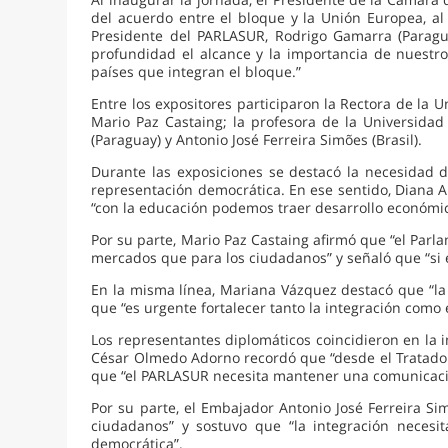
del acuerdo entre el bloque y la Unión Europea, al
Presidente del PARLASUR, Rodrigo Gamarra (Parag
profundidad el alcance y la importancia de nuestr
países que integran el bloque.”
Entre los expositores participaron la Rectora de la U
Mario Paz Castaing; la profesora de la Universid
(Paraguay) y Antonio José Ferreira Simões (Brasil).
Durante las exposiciones se destacó la necesidad d
representación democrática. En ese sentido, Diana 
“con la educación podemos traer desarrollo económico,
Por su parte, Mario Paz Castaing afirmó que “el Pa
mercados que para los ciudadanos” y señaló que “si 
En la misma línea, Mariana Vázquez destacó que “la
que “es urgente fortalecer tanto la integración como
Los representantes diplomáticos coincidieron en la i
César Olmedo Adorno recordó que “desde el Tratado de
que “el PARLASUR necesita mantener una comunicaci
Por su parte, el Embajador Antonio José Ferreira S
ciudadanos” y sostuvo que “la integración necesit
democrática”.