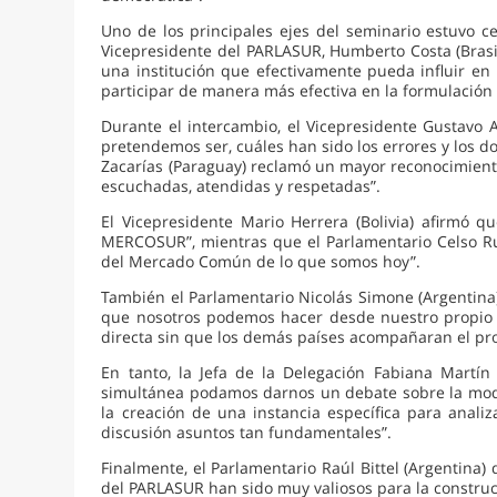
Uno de los principales ejes del seminario estuvo c
Vicepresidente del PARLASUR, Humberto Costa (Brasil
una institución que efectivamente pueda influir e
participar de manera más efectiva en la formulación y
Durante el intercambio, el Vicepresidente Gustavo 
pretendemos ser, cuáles han sido los errores y los d
Zacarías (Paraguay) reclamó un mayor reconocimiento
escuchadas, atendidas y respetadas”.
El Vicepresidente Mario Herrera (Bolivia) afirmó
MERCOSUR”, mientras que el Parlamentario Celso Rus
del Mercado Común de lo que somos hoy”.
También el Parlamentario Nicolás Simone (Argentina)
que nosotros podemos hacer desde nuestro propio f
directa sin que los demás países acompañaran el pr
En tanto, la Jefa de la Delegación Fabiana Martí
simultánea podamos darnos un debate sobre la modifi
la creación de una instancia específica para anal
discusión asuntos tan fundamentales”.
Finalmente, el Parlamentario Raúl Bittel (Argentina) 
del PARLASUR han sido muy valiosos para la construc