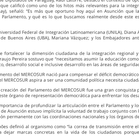
 que calificó como uno de los hitos más relevantes para la integr
uay), señaló: “Es más que oportuno hoy aquí en Asunción que 
o Parlamento, y qué es lo que buscamos realmente desde este es
niversidad Federal de Integración Latinoamericana (UNILA), Diana A
ad de Buenos Aires (UBA), Mariana Vázquez; y los Embajadores 
e fortalecer la dimensión ciudadana de la integración regional
Araujo Pereira sostuvo que “necesitamos asumir la educación co
 desarrollo social e inclusive desarrollo en las áreas de seguridad
rlamento del MERCOSUR nació para compensar el déficit democrático
el MERCOSUR aspira a ser una comunidad política necesita ciudada
 creación del Parlamento del MERCOSUR fue una gran conquista pa
 este órgano de representación democrática para enfrentar los desa
mportancia de profundizar la articulación entre el Parlamento y l
 Asunción estuvo implícita la voluntad de trabajo conjunto con lo
ón permanente con las coordinaciones nacionales y los órganos d
imões definió al organismo como “la correa de transmisión entr
a dejar marcas concretas en la vida de los ciudadanos porque l