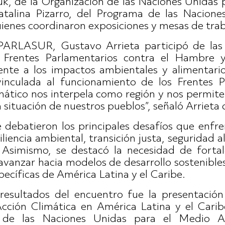
uk, de la Organización de las Naciones Unidas p
atalina Pizarro, del Programa de las Nacion
nes coordinaron exposiciones y mesas de trab
PARLASUR, Gustavo Arrieta participó de las 
 Frentes Parlamentarios contra el Hambre 
rente a los impactos ambientales y alimentari
vinculada al funcionamiento de los Frentes P
ático nos interpela como región y nos permit
situación de nuestros pueblos”, señaló Arrieta 
e debatieron los principales desafíos que enfre
iliencia ambiental, transición justa, seguridad 
 Asimismo, se destacó la necesidad de fortal
anzar hacia modelos de desarrollo sostenibles
pecíficas de América Latina y el Caribe.
 resultados del encuentro fue la presentació
Acción Climática en América Latina y el Cari
a de las Naciones Unidas para el Medio 