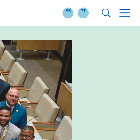
ES
PT