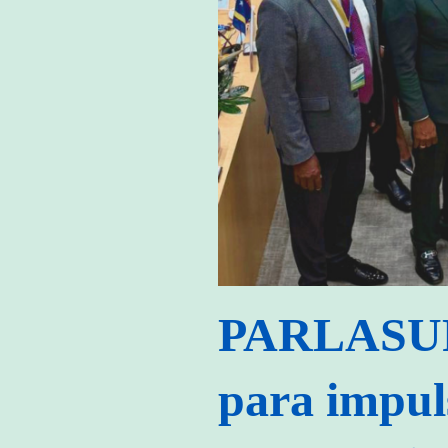
PARLASUR s
para impul