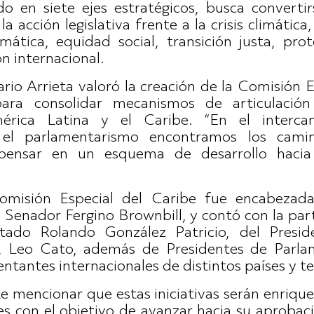
o en siete ejes estratégicos, busca converti
la acción legislativa frente a la crisis climátic
limática, equidad social, transición justa, p
n internacional.
rio Arrieta valoró la creación de la Comisión 
ara consolidar mecanismos de articulación
rica Latina y el Caribe. “En el intercam
n el parlamentarismo encontramos los cami
ensar en un esquema de desarrollo hacia e
Comisión Especial del Caribe fue encabezada
Senador Fergino Brownbill, y contó con la part
ado Rolando González Patricio, del Presi
 Leo Cato, además de Presidentes de Parlam
ntantes internacionales de distintos países y te
e mencionar que estas iniciativas serán enrique
es con el objetivo de avanzar hacia su aprobac