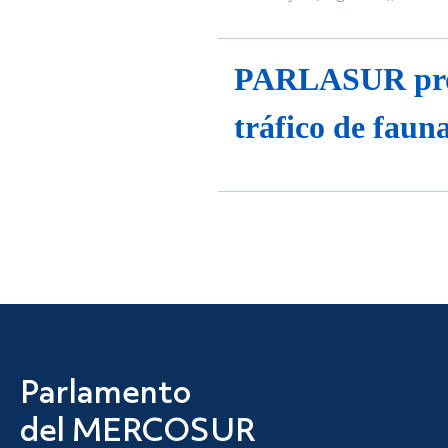
el presente, sostener el futuro",
sostenibilidad y el desarrollo ter
PARLASUR pro
tráfico de fauna
Parlamento
del MERCOSUR