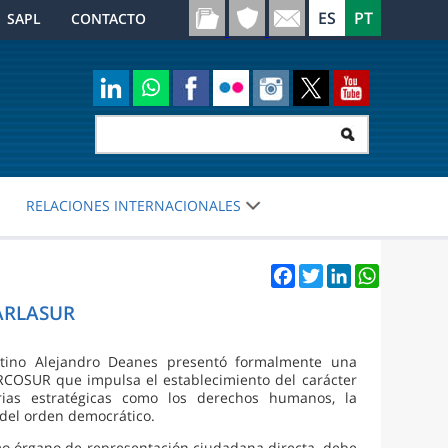
SAPL
CONTACTO
RELACIONES INTERNACIONALES
Facebook
Twitter
LinkedIn
WhatsApp
PARLASUR
ntino Alejandro Deanes presentó formalmente una
COSUR que impulsa el establecimiento del carácter
rias estratégicas como los derechos humanos, la
 del orden democrático.
o órgano de representación ciudadana directa, debe