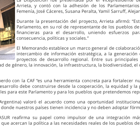
Arrieta, y contó con la adhesión de los Parlamentarios 
Femenía, José Cáceres, Susana Peralta, Yamil Sarruff, Alej
Durante la presentación del proyecto, Arrieta afirmó: “Es
Parlamento, en su rol de representante de los pueblos de 
financieras para el desarrollo, uniendo esfuerzos par
consecuencia, políticas y sociales.”
El Memorando establece un marco general de colaboración
intercambio de información estratégica, a la generación 
proyectos de desarrollo regional. Entre sus principale
d de género, la innovación, la infraestructura, la biodiversidad, el 
erdo con la CAF “es una herramienta concreta para fortalecer nue
esarrollo debe construirse desde la cooperación, la equidad y la
bles para este Parlamento y para los pueblos que pretendemos rep
(Argentina) valoró el acuerdo como una oportunidad instituciona
 donde nuestros países tienen incidencia y no deben adoptar fór
ASUR reafirma su papel como impulsor de una integración más j
s que acercan la política a las necesidades reales de los pueblos 