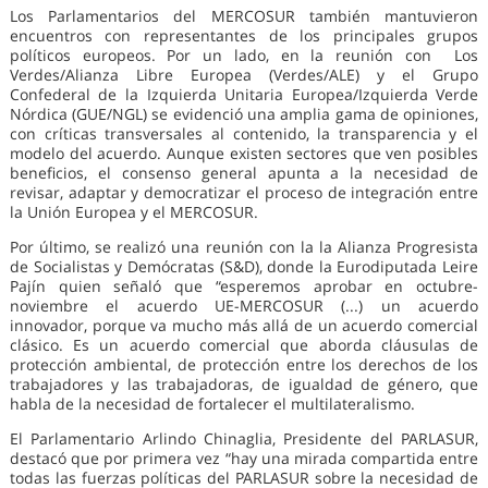
Los Parlamentarios del MERCOSUR también mantuvieron
encuentros con representantes de los principales grupos
políticos europeos. Por un lado, en la reunión con Los
Verdes/Alianza Libre Europea (Verdes/ALE) y el Grupo
Confederal de la Izquierda Unitaria Europea/Izquierda Verde
Nórdica (GUE/NGL) se evidenció una amplia gama de opiniones,
con críticas transversales al contenido, la transparencia y el
modelo del acuerdo. Aunque existen sectores que ven posibles
beneficios, el consenso general apunta a la necesidad de
revisar, adaptar y democratizar el proceso de integración entre
la Unión Europea y el MERCOSUR.
Por último, se realizó una reunión con la la Alianza Progresista
de Socialistas y Demócratas (S&D), donde la Eurodiputada Leire
Pajín quien señaló que “esperemos aprobar en octubre-
noviembre el acuerdo UE-MERCOSUR (...) un acuerdo
innovador, porque va mucho más allá de un acuerdo comercial
clásico. Es un acuerdo comercial que aborda cláusulas de
protección ambiental, de protección entre los derechos de los
trabajadores y las trabajadoras, de igualdad de género, que
habla de la necesidad de fortalecer el multilateralismo.
El Parlamentario Arlindo Chinaglia, Presidente del PARLASUR,
destacó que por primera vez “hay una mirada compartida entre
todas las fuerzas políticas del PARLASUR sobre la necesidad de