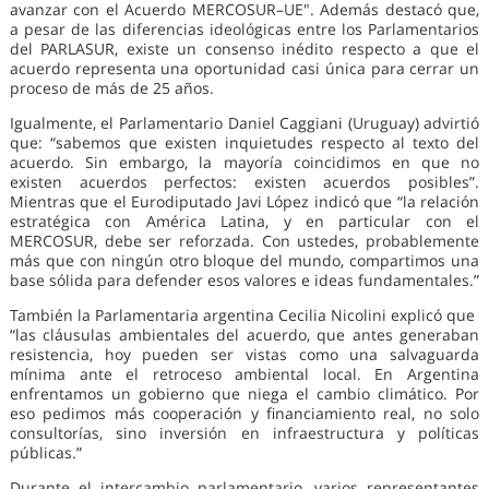
avanzar con el Acuerdo MERCOSUR–UE". Además destacó que,
a pesar de las diferencias ideológicas entre los Parlamentarios
del PARLASUR, existe un consenso inédito respecto a que el
acuerdo representa una oportunidad casi única para cerrar un
proceso de más de 25 años.
Igualmente, el Parlamentario Daniel Caggiani (Uruguay) advirtió
que: “sabemos que existen inquietudes respecto al texto del
acuerdo. Sin embargo, la mayoría coincidimos en que no
existen acuerdos perfectos: existen acuerdos posibles”.
Mientras que el Eurodiputado Javi López indicó que “la relación
estratégica con América Latina, y en particular con el
MERCOSUR, debe ser reforzada. Con ustedes, probablemente
más que con ningún otro bloque del mundo, compartimos una
base sólida para defender esos valores e ideas fundamentales.”
También la Parlamentaria argentina Cecilia Nicolini explicó que
“las cláusulas ambientales del acuerdo, que antes generaban
resistencia, hoy pueden ser vistas como una salvaguarda
mínima ante el retroceso ambiental local. En Argentina
enfrentamos un gobierno que niega el cambio climático. Por
eso pedimos más cooperación y financiamiento real, no solo
consultorías, sino inversión en infraestructura y políticas
públicas.”
Durante el intercambio parlamentario, varios representantes