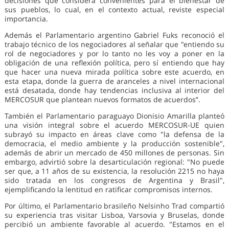
decisiones que considera convenientes para el bienestar de
sus pueblos, lo cual, en el contexto actual, reviste especial
importancia.
Además el Parlamentario argentino Gabriel Fuks reconoció el
trabajo técnico de los negociadores al señalar que "entiendo su
rol de negociadores y por lo tanto no les voy a poner en la
obligación de una reflexión política, pero sí entiendo que hay
que hacer una nueva mirada política sobre este acuerdo, en
esta etapa, donde la guerra de aranceles a nivel internacional
está desatada, donde hay tendencias inclusiva al interior del
MERCOSUR que plantean nuevos formatos de acuerdos”.
También el Parlamentario paraguayo Dionisio Amarilla planteó
una visión integral sobre el acuerdo MERCOSUR-UE quien
subrayó su impacto en áreas clave como "la defensa de la
democracia, el medio ambiente y la producción sostenible",
además de abrir un mercado de 450 millones de personas. Sin
embargo, advirtió sobre la desarticulación regional: "No puede
ser que, a 11 años de su existencia, la resolución 2215 no haya
sido tratada en los congresos de Argentina y Brasil",
ejemplificando la lentitud en ratificar compromisos internos.
Por último, el Parlamentario brasileño Nelsinho Trad compartió
su experiencia tras visitar Lisboa, Varsovia y Bruselas, donde
percibió un ambiente favorable al acuerdo. "Estamos en el