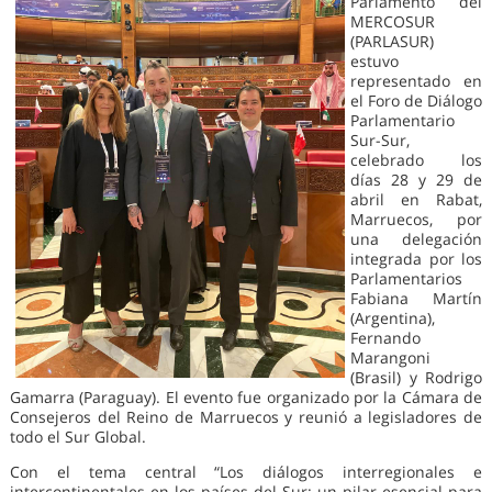
Parlamento del
MERCOSUR
(PARLASUR)
estuvo
representado en
el Foro de Diálogo
Parlamentario
Sur-Sur,
celebrado los
días 28 y 29 de
abril en Rabat,
Marruecos, por
una delegación
integrada por los
Parlamentarios
Fabiana Martín
(Argentina),
Fernando
Marangoni
(Brasil) y Rodrigo
Gamarra (Paraguay). El evento fue organizado por la Cámara de
Consejeros del Reino de Marruecos y reunió a legisladores de
todo el Sur Global.
Con el tema central “Los diálogos interregionales e
intercontinentales en los países del Sur: un pilar esencial para